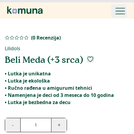
(
0
Recenzija
)
Lilidols
Beli Meda (+3 srca)
• Lutka je unikatna
• Lutka je ekološka
• Ručno rađena u amigurumi tehnici
• Namenjena je deci od 3 meseca do 10 godina
-
+
1