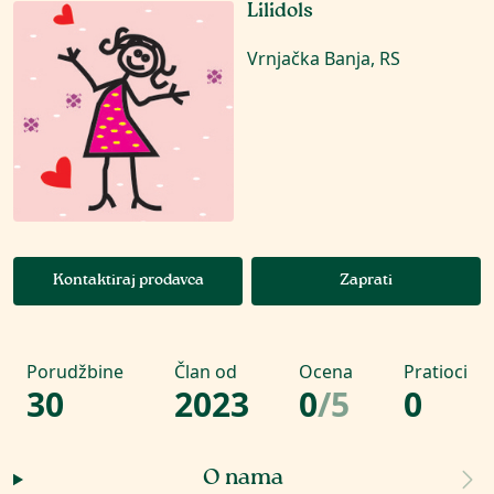
Lilidols
Vrnjačka Banja, RS
Kontaktiraj prodavca
Zaprati
Porudžbine
Član od
Ocena
Pratioci
30
2023
0
/
5
0
O nama