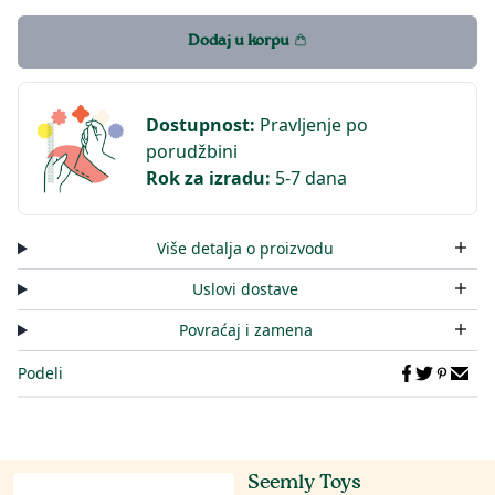
Dodaj u korpu
Dostupnost
:
Pravljenje po
porudžbini
Rok za izradu
:
5-7 dana
Više detalja o proizvodu
Uslovi dostave
Povraćaj i zamena
Podeli
Seemly Toys