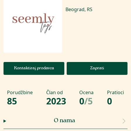
Beograd, RS
Kontaktiraj prodavca
Zaprati
Porudžbine
Član od
Ocena
Pratioci
85
2023
0
/
5
0
O nama