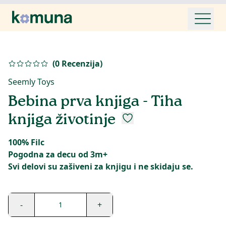
(
0
Recenzija
)
Seemly Toys
Bebina prva knjiga - Tiha
knjiga životinje
100% Filc
Pogodna za decu od 3m+
Svi delovi su zašiveni za knjigu i ne skidaju se.
-
+
1