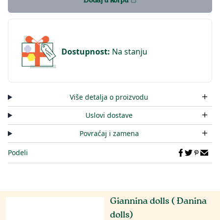
Dodaj u korpu
Dostupnost
:
Na stanju
Više detalja o proizvodu
Uslovi dostave
Povraćaj i zamena
Podeli
Giannina dolls ( Đanina
dolls)