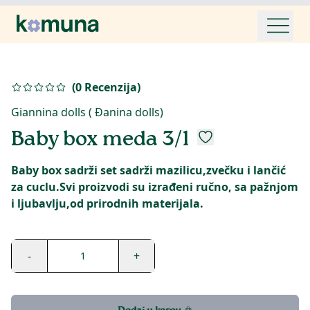
(
0
Recenzija
)
Giannina dolls ( Đanina dolls)
Baby box meda 3/1
Baby box sadrži set sadrži mazilicu,zvečku i lančić
za cuclu.Svi proizvodi su izrađeni ručno, sa pažnjom
i ljubavlju,od prirodnih materijala.
-
+
1