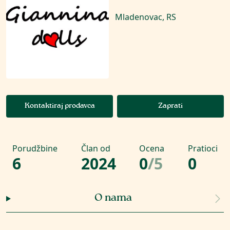
Mladenovac, RS
Kontaktiraj prodavca
Zaprati
Porudžbine
Član od
Ocena
Pratioci
6
2024
0
/
5
0
O nama