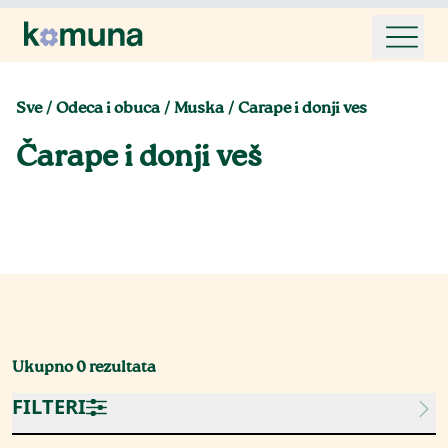
Sve
/
Odeca i obuca
/
Muska
/
Carape i donji ves
Čarape i donji veš
Ukupno
0
rezultata
FILTERI